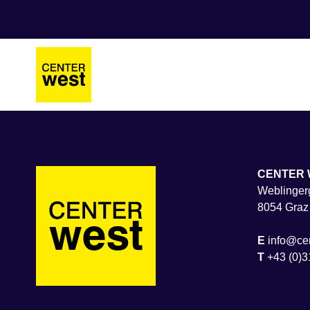
Zum
Zum
Hauptinhalt
Footer
springen
springen
CENTER 
Weblingerg
8054 Graz
E
info@cen
T
+43 (0)3