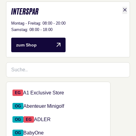
INTERSPAR
Shop D
Montag - Freitag: 08:00 - 20:00
Samstag: 08:00 - 18:00
Interspar
zum Shop
Shop suchen
73 Shops verfügbar.
Shop aus den Suchergebnissen auswählen
A1 Exclusive Store
EG
Abenteuer Minigolf
OG
ADLER
OG
EG
BabyOne
OG