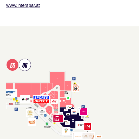
www.interspar.at
Shopplan
überspringen
EG
OG
Verwenden Sie Tab, um Shops in der Karte zu fokussieren, un