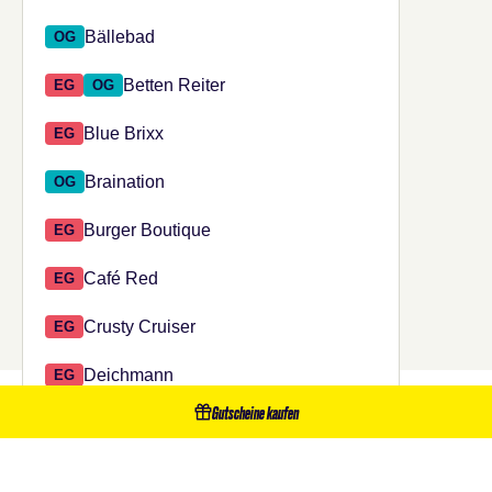
Bällebad
OG
Betten Reiter
EG
OG
Blue Brixx
EG
Braination
OG
Burger Boutique
EG
Café Red
EG
Crusty Cruiser
EG
Deichmann
EG
Gutscheine kaufen
DAS KÖNNTE DIR
Del Mondo - Zanoni & Zanoni Eis
EG
Diagnostikum Graz
OG