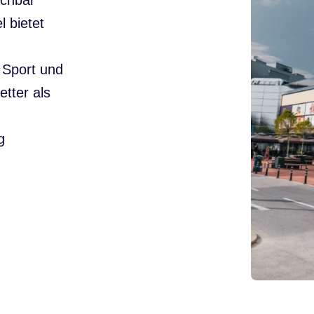
ichbar
 bietet
 Sport und
tter als
g