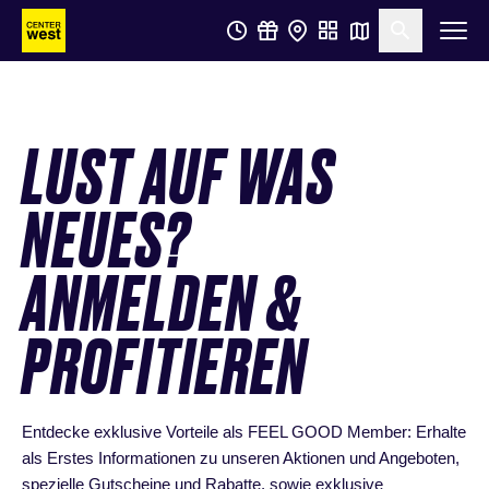
Zum
Zum
Suche öf
Hauptinhalt
Footer
springen
springen
LUST AUF WAS
NEUES?
ANMELDEN &
PROFITIEREN
Entdecke exklusive Vorteile als FEEL GOOD Member: Erhalte
als Erstes Informationen zu unseren Aktionen und Angeboten,
spezielle Gutscheine und Rabatte, sowie exklusive