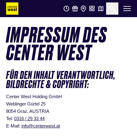
Zum
Zum
Suche öf
Hauptinhalt
Footer
IMPRESSUM DES
springen
springen
CENTER WEST
FÜR DEN INHALT VERANTWORTLICH,
BILDRECHTE & COPYRIGHT:
Center West Holding GmbH
Weblinger Gürtel 25
8054 Graz, AUSTRIA
Tel:
0316 / 29 33 44
E-Mail:
info@centerwest.at