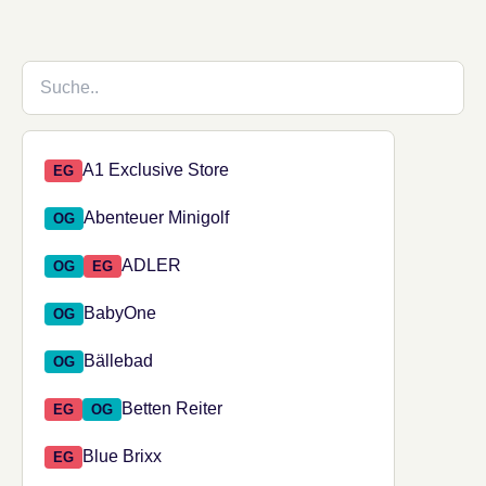
Shop suchen
73 Shops verfügbar.
Shop aus den Suchergebnissen auswählen
A1 Exclusive Store
EG
Abenteuer Minigolf
OG
ADLER
OG
EG
BabyOne
OG
Bällebad
OG
Betten Reiter
EG
OG
Blue Brixx
EG