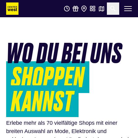
Zum
Zum
Suche öf
Hauptinhalt
Footer
springen
springen
WO DU BEI UNS
SHOPPEN
KANNST
Erlebe mehr als 70 vielfältige Shops mit einer
breiten Auswahl an Mode, Elektronik und