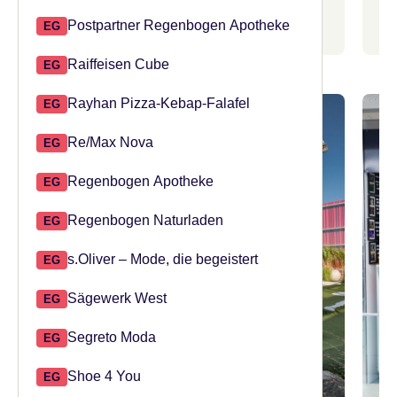
Öffnungszeiten bitte der Minigolf Detailseite entnehmen:
Postpartner Regenbogen Apotheke
EG
1.OG
UNTERHALTUNG
Raiffeisen Cube
EG
Rayhan Pizza-Kebap-Falafel
EG
Re/Max Nova
EG
Regenbogen Apotheke
EG
Regenbogen Naturladen
EG
s.Oliver – Mode, die begeistert
EG
Sägewerk West
EG
Segreto Moda
EG
Shoe 4 You
EG