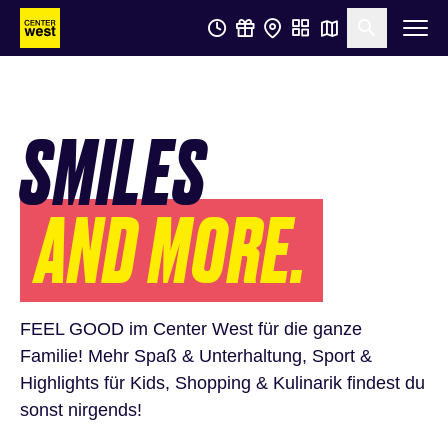
Zum
Zum
Suche öf
Hauptinhalt
Footer
springen
springen
SMILES
AND MORE.
FEEL GOOD im Center West für die ganze
Familie! Mehr Spaß & Unterhaltung, Sport &
Highlights für Kids, Shopping & Kulinarik findest du
sonst nirgends!