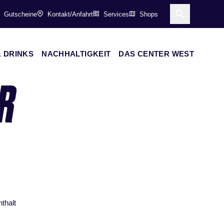
Gutscheine
Kontakt/Anfahrt
Services
Shops
Suche öff
 DRINKS
NACHHALTIGKEIT
DAS CENTER WEST
R
thalt