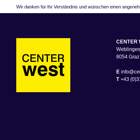
Wir danken für Ihr Verständnis und wünschen einen angene
CENTER 
Weblingerg
8054 Graz
E
info@cen
T
+43 (0)3