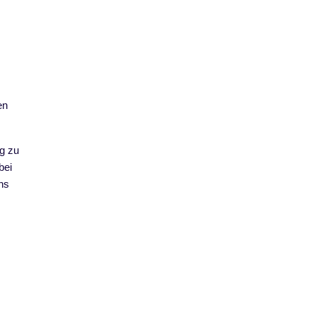
en
g zu
bei
ns