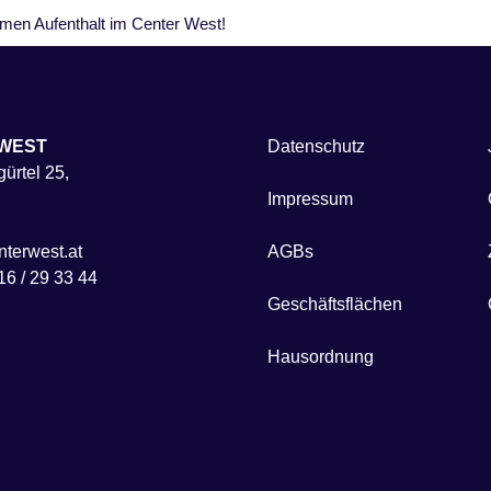
hmen Aufenthalt im Center West!
WEST
Datenschutz
ürtel 25,
Impressum
terwest.at
AGBs
16 / 29 33 44
Geschäftsflächen
Hausordnung