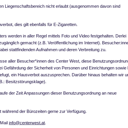
en Liegenschaftsbereich nicht erlaubt (ausgenommen davon sind
rbot, dies gilt ebenfalls für E-Zigaretten.
ers werden in aller Regel mittels Foto und Video festgehalten. Derlei
ugänglich gemacht (z.B. Veröffentlichung im Internet). Besucher:inn
dabei stattfindenden Aufnahmen und deren Verbreitung zu.
resse aller Besucher*innen des Center West, diese Benutzungsordnun
i Gefährdung der Sicherheit von Personen und Einrichtungen sowie 
befugt, ein Hausverbot auszusprechen. Darüber hinaus behalten wir u
.B.: Besitzstörungsklage).
 Laufe der Zeit Anpassungen dieser Benutzungsordnung an neue
 während der Bürozeiten gerne zur Verfügung.
-Mail
info@centerwest.at
.