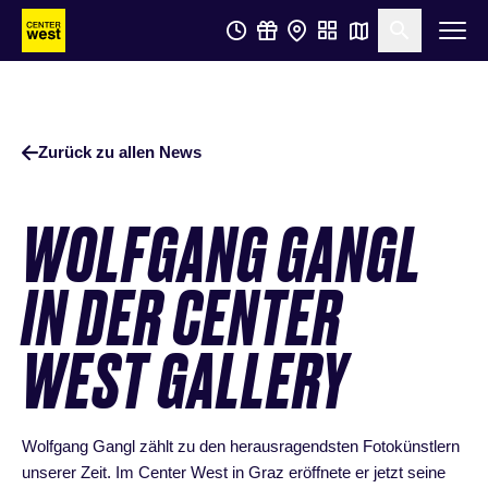
Zum
Zum
Suche öf
Hauptinhalt
Footer
springen
springen
Zurück zu allen News
WOLFGANG GANGL
IN DER CENTER
WEST GALLERY
Wolfgang Gangl zählt zu den herausragendsten Fotokünstlern
unserer Zeit. Im Center West in Graz eröffnete er jetzt seine