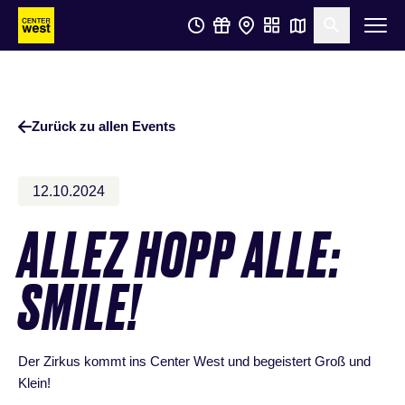
Zum
Zum
Suche öf
Hauptinhalt
Footer
springen
springen
Zurück zu allen Events
12.10.2024
ALLEZ HOPP ALLE:
SMILE!
Der Zirkus kommt ins Center West und begeistert Groß und
Klein!