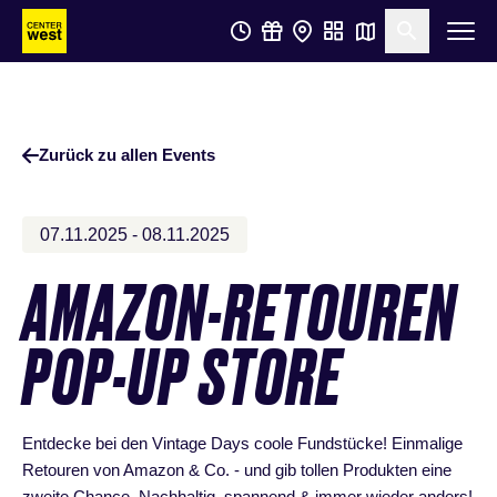
Zum
Zum
Suche öf
Hauptinhalt
Footer
springen
springen
Zurück zu allen Events
07.11.2025 - 08.11.2025
AMAZON-RETOUREN
POP-UP STORE
Entdecke bei den Vintage Days coole Fundstücke! Einmalige
Retouren von Amazon & Co. - und gib tollen Produkten eine
zweite Chance. Nachhaltig, spannend & immer wieder anders!