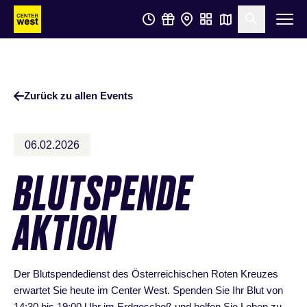
Zum
Zum
Suche öf
Hauptinhalt
Footer
springen
springen
Zurück zu allen Events
06.02.2026
BLUTSPENDE
AKTION
Der Blutspendedienst des Österreichischen Roten Kreuzes
erwartet Sie heute im Center West. Spenden Sie Ihr Blut von
14:30 bis 19:00 Uhr im Erdgeschoß und helfen Sie Leben zu