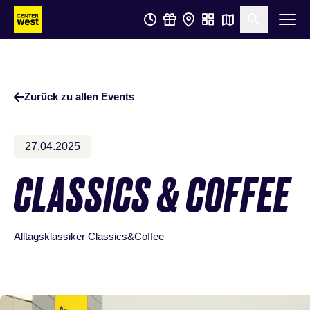
Zum
Zum
Suche öf
Hauptinhalt
Footer
springen
springen
Zurück zu allen Events
27.04.2025
CLASSICS & COFFEE
Alltagsklassiker Classics&Coffee