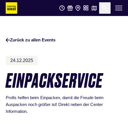
Zum
Zum
Suche öf
Hauptinhalt
Footer
springen
springen
Zurück zu allen Events
24.12.2025
EINPACKSERVICE
Profis helfen beim Einpacken, damit die Freude beim
Auspacken noch größer ist! Direkt neben der Center
Information.