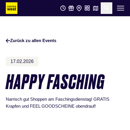
Zum
Zum
Suche öf
Hauptinhalt
Footer
springen
springen
Zurück zu allen Events
17.02.2026
HAPPY FASCHING
Narrisch gut Shoppen am Faschingsdienstag! GRATIS
Krapfen und FEEL GOODSCHEINE obendrauf!