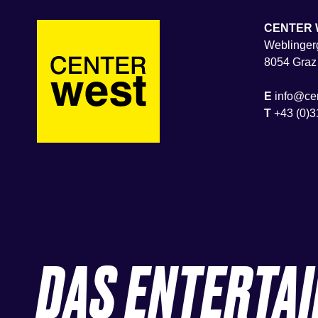
CENTER 
Weblingerg
8054 Graz
E
info@cen
T
+43 (0)3
DAS ENTERTA