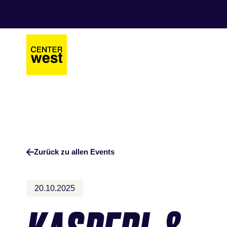
Zum
Zum
Hauptinhalt
Footer
springen
springen
Zurück zu allen Events
20.10.2025