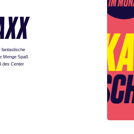
AXX
e fantastische
ede Menge Spaß
ß des Center