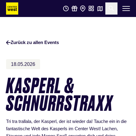
Zum
Zum
Suche öf
Hauptinhalt
Footer
springen
springen
Zurück zu allen Events
18.05.2026
KASPERL &
SCHNURRSTRAXX
Tri tra trallala, der Kasperl, der ist wieder da! Tauche ein in die
fantastische Welt des Kasperls im Center West! Lachen,
Staunen und jede Menge Spaß erwarten dich und deine