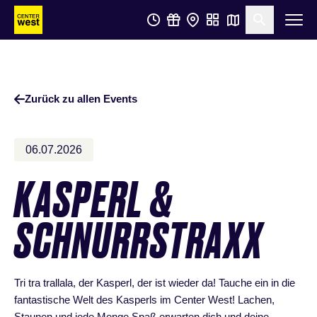
Zum
Zum
Suche öf
Hauptinhalt
Footer
springen
springen
Zurück zu allen Events
06.07.2026
KASPERL &
SCHNURRSTRAXX
Tri tra trallala, der Kasperl, der ist wieder da! Tauche ein in die
fantastische Welt des Kasperls im Center West! Lachen,
Staunen und jede Menge Spaß erwarten dich und deine