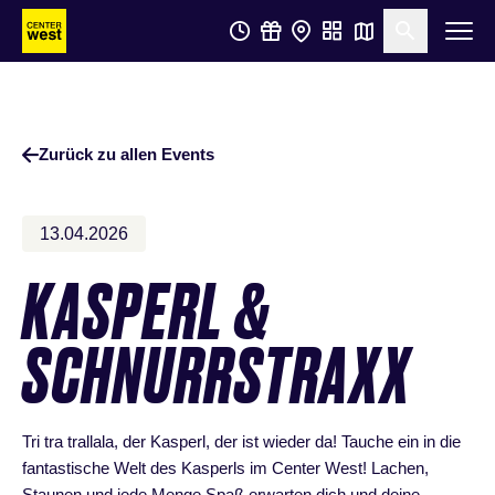
Zum
Zum
Suche öf
Hauptinhalt
Footer
springen
springen
Zurück zu allen Events
13.04.2026
KASPERL &
SCHNURRSTRAXX
Tri tra trallala, der Kasperl, der ist wieder da! Tauche ein in die
fantastische Welt des Kasperls im Center West! Lachen,
Staunen und jede Menge Spaß erwarten dich und deine