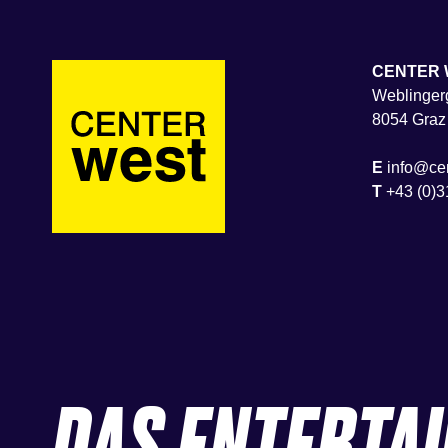
CENTER 
Weblingerg
8054 Graz
E
info@cen
T
+43 (0)3
DAS ENTERTA