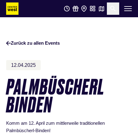
Zum
Zum
Suche öf
Hauptinhalt
Footer
springen
springen
Zurück zu allen Events
12.04.2025
PALMBÜSCHERL
BINDEN
Komm am 12. April zum mittlerweile traditionellen
Palmbüscherl-Binden!