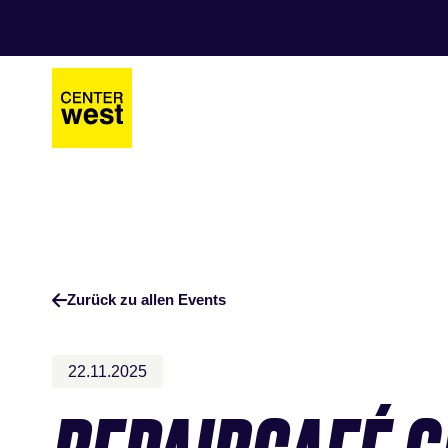
Zum
Zum
Hauptinhalt
Footer
springen
springen
Zurück zu allen Events
22.11.2025