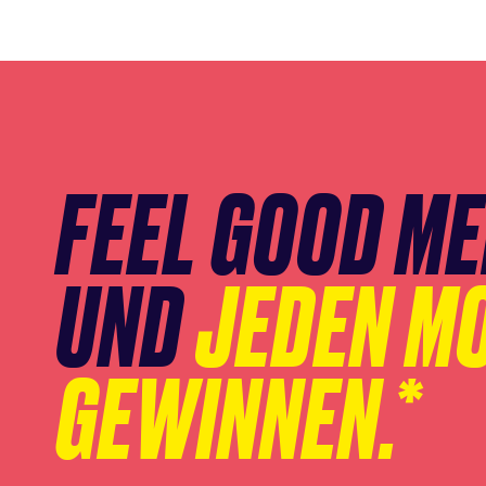
Newsletter
Anmeldung
überspringen
FEEL GOOD M
UND
JEDEN M
GEWINNEN.*