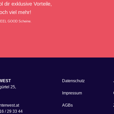
r exklusive Vorteile,
och viel mehr!
 FEEL GOOD Scheine.
WEST
Datenschutz
ürtel 25,
Impressum
terwest.at
AGBs
16 / 29 33 44