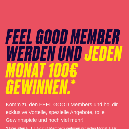
Newsletter
Anmeldung
überspringen
FEEL GOOD MEMBER
WERDEN UND
JEDEN
MONAT 100€
GEWINNEN.*
Komm zu den FEEL GOOD Members und hol dir
exklusive Vorteile, spezielle Angebote, tolle
Gewinnspiele und noch viel mehr!
*Unter allen FEEL GOOD Membern verlosen wir jeden Monat 100€