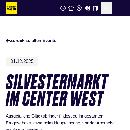
Zum
Zum
Suche öf
Hauptinhalt
Footer
springen
springen
Zurück zu allen Events
31.12.2025
SILVESTERMARKT
IM CENTER WEST
Ausgefallene Glücksbringer findest du im gesamten
Erdgeschoss, etwa beim Haupteingang, vor der Apotheke
sowie vor Interspar.