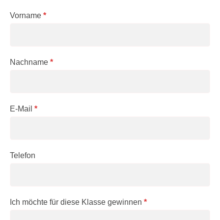
Supersize
Vorname
*
Surprise
Gewinnspiel
Nachname
*
E-Mail
*
Telefon
Ich möchte für diese Klasse gewinnen
*