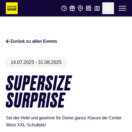
Zum
Zum
Suche öf
Hauptinhalt
Footer
springen
springen
Zurück zu allen Events
14.07.2025 - 31.08.2025
SUPERSIZE
SURPRISE
Sei der Held und gewinne für Deine ganze Klasse die Center
West XXL-Schultüte!