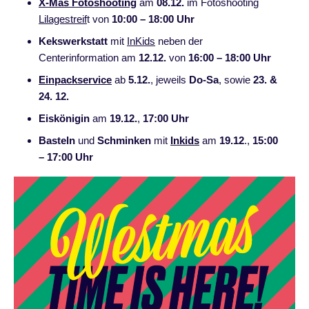
X-Mas Fotoshooting
am
08.12.
im Fotoshooting
Lilagestreif
t von
10:00 – 18:00 Uhr
Kekswerkstatt
mit
InKids
neben der
Centerinformation am
12.12.
von
16:00 – 18:00 Uhr
Einpackservice
ab
5.12.
, jeweils
Do-Sa
, sowie
23. &
24. 12.
Eiskönigin
am
19.12.
,
17:00 Uhr
Basteln
und
Schminken
mit
Inkids
am
19.12
.,
15:00
– 17:00 Uhr