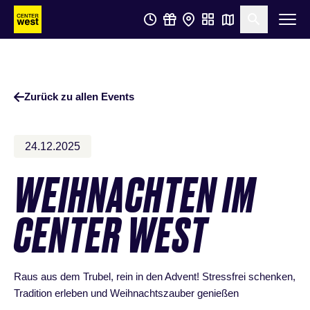
Zum
Zum
Suche öf
Hauptinhalt
Footer
springen
springen
Zurück zu allen Events
24.12.2025
WEIHNACHTEN IM
CENTER WEST
Raus aus dem Trubel, rein in den Advent! Stressfrei schenken,
Tradition erleben und Weihnachtszauber genießen