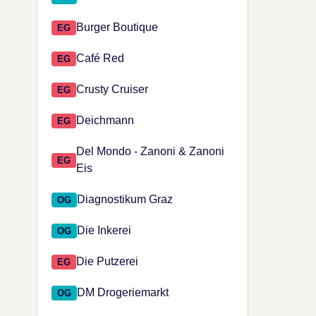
Burger Boutique
EG
Café Red
EG
Crusty Cruiser
EG
Deichmann
EG
Del Mondo - Zanoni & Zanoni
EG
Eis
Diagnostikum Graz
OG
Die Inkerei
OG
Die Putzerei
EG
DM Drogeriemarkt
OG