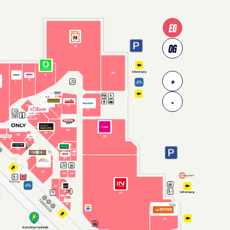
EG
OG
+
-