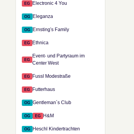
Electronic 4 You
EG
Eleganza
OG
Ernsting's Family
OG
Ethnica
EG
Event- und Partyraum im
EG
Center West
Fussl Modestraße
EG
Futterhaus
EG
Gentleman´s Club
OG
H&M
OG
EG
Heschl Kindertrachten
OG