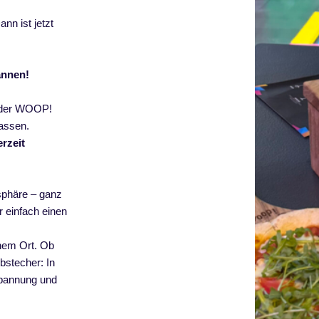
n ist jetzt
annen!
n der WOOP!
lassen.
rzeit
sphäre – ganz
r einfach einen
inem Ort. Ob
bstecher: In
spannung und