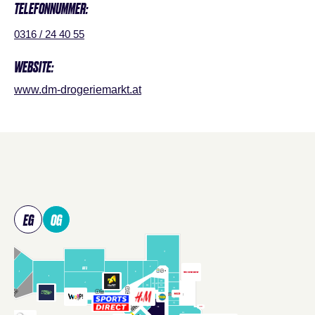
TELEFONNUMMER:
0316 / 24 40 55
WEBSITE:
www.dm-drogeriemarkt.at
Shopplan
überspringen
EG
OG
Verwenden Sie Tab, um Shops in der Karte zu fokussieren, un