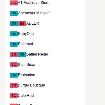
Shop aus den Suchergebnissen auswählen
A1 Exclusive Store
EG
Abenteuer Minigolf
OG
ADLER
OG
EG
BabyOne
OG
Bällebad
OG
Betten Reiter
EG
OG
Blue Brixx
EG
Braination
OG
Burger Boutique
EG
Café Red
EG