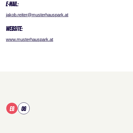
E-MAIL:
jakob.reiter@musterhauspark.at
WEBSITE:
www.musterhauspark.at
Shopplan
überspringen
EG
OG
Verwenden Sie Tab, um Shops in der Karte zu fokussieren, un