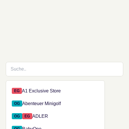
Shop suchen
73 Shops verfügbar.
Shop aus den Suchergebnissen auswählen
A1 Exclusive Store
EG
Abenteuer Minigolf
OG
ADLER
OG
EG
BabyOne
OG