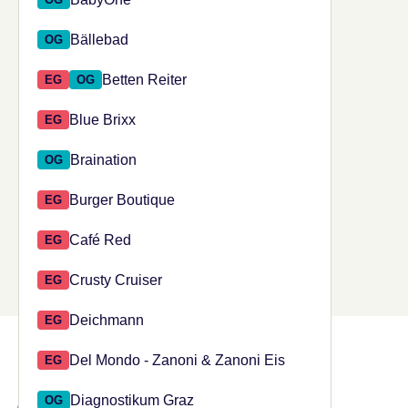
Bällebad
OG
Betten Reiter
EG
OG
Blue Brixx
EG
Braination
OG
Burger Boutique
EG
Café Red
EG
Crusty Cruiser
EG
Deichmann
EG
DAS KÖNNTE DIR
Del Mondo - Zanoni & Zanoni Eis
EG
Diagnostikum Graz
OG