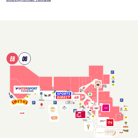
Shopplan
überspringen
EG
OG
Verwenden Sie Tab, um Shops in der Karte zu fokussieren, un