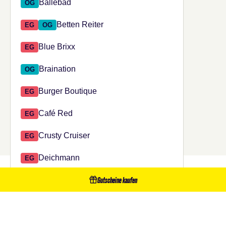
Bällebad
OG
Betten Reiter
EG
OG
Blue Brixx
EG
Braination
OG
Burger Boutique
EG
Café Red
EG
Crusty Cruiser
EG
Deichmann
EG
DAS KÖNNTE DIR
Gutscheine kaufen
Del Mondo - Zanoni & Zanoni Eis
EG
Diagnostikum Graz
OG
AUCH GEFALLEN
Die Inkerei
OG