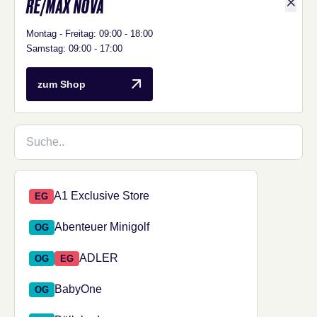
RE/MAX NOVA
Shop D
Montag - Freitag: 09:00 - 18:00
Samstag: 09:00 - 17:00
Re/Max Nova
zum Shop
Shop suchen
73 Shops verfügbar.
Shop aus den Suchergebnissen auswählen
A1 Exclusive Store
EG
Abenteuer Minigolf
OG
ADLER
OG
EG
BabyOne
OG