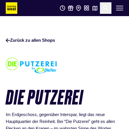
Zum
Zum
Suche öf
Hauptinhalt
Footer
springen
springen
Zurück zu allen Shops
DIE PUTZEREI
Im Erdgeschoss, gegenüber Interspar, liegt das neue
Hauptquartier der Reinheit. Bei “Die Putzerei” geht es allen
Flecken an den Kragen – im wahrsten Sinne des Wortes.