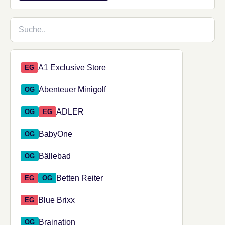
Shop suchen
73 Shops verfügbar.
Shop aus den Suchergebnissen auswählen
A1 Exclusive Store
EG
Abenteuer Minigolf
OG
ADLER
OG
EG
BabyOne
OG
Bällebad
OG
Betten Reiter
EG
OG
Blue Brixx
EG
Braination
OG