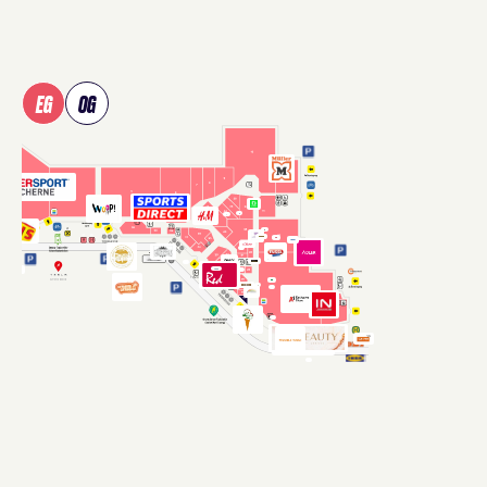
überspringen
EG
OG
Verwenden Sie Tab, um Shops in der Karte zu fokussieren, un