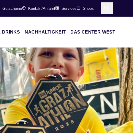
Gutscheine
Kontakt/Anfahrt
Services
Shops
Suche öff
 DRINKS
NACHHALTIGKEIT
DAS CENTER WEST